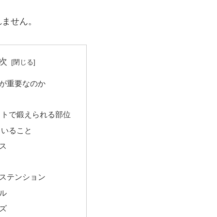
れません。
次
が重要なのか
ットで鍛えられる部位
ていること
ス
ト
ステンション
ル
ズ